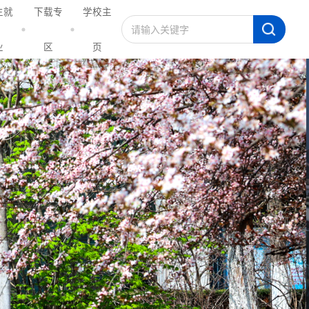
生就
下载专
学校主
业
区
页