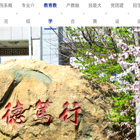
院系概
专业介
教育教
产教融
技能大
党团建
招
况
绍
学
合
赛
设