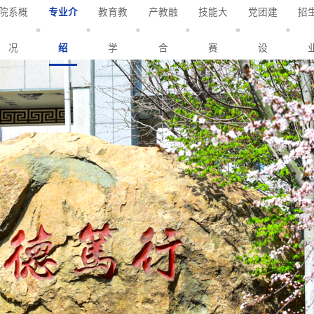
院系概
专业介
教育教
产教融
技能大
党团建
招
况
绍
学
合
赛
设