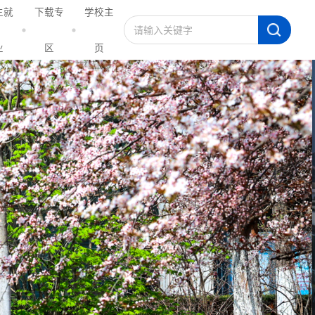
生就
下载专
学校主
业
区
页