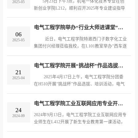
5月23日下午3点，机电一体化技术专业在创
2025-05
量，面向参赛师生开展备赛培训。首先，郝强讲
新创业学院L212，顺利召开2025年专业建设指导
解大赛流程和竞赛规则；随后，结合大赛评审规
与评价委员会大会，会议时长共1.5小时。沈阳创
则，讲解大赛评审要点和材料撰写要求。最后，
新设计研究院中心总经理高级专家任国光、项目
根据我院本年度“挑战杯”...
电气工程学院举办“行业大师进课堂”专题活动：西门子前沿技术分享会
开发部长王春云、辽宁欧德智能科技有限公司经
06
理张运久，电气工程学院党总支书记李冬冬、机
近日，电气工程学院特邀西门子数字化工业
2025-05
电一体化技术专业教研室全体教师参加了本次会
集团付兴经理莅临我校，在L101教室举办“西车逐
议。会议由教研室主任于晓云主持，她对各位专
北，数智领航”专题讲座。在讲座过程中，西门子
家委员的到来表示了欢迎和感谢，并介绍了各位
工程师详细讲解了S7-1200 G2新板卡的关键特
专家和专业教师。随后，...
电气工程学院开展“挑战杯”作品选拔、培训活动
性，包括：高效的处理器；增强的通信能力；更
21
灵活的I/O扩展以及强大的诊断功能。相比于原来
2025年4月17日上午，电气工程学院分团委
2025-04
的S7-1200和S7-1500，该板卡能在降低预算的同
在H510开展“挑战杯”作品选拔、培训活动，电气
时完成规模较复杂的自动化系统需求。接下来，
工程学院党总支副书记郝强主持本次活动，分团
培训讲座的重点转向了S200伺服驱动系统。西门
委书记、辅导员、部分指导教师、参赛学生参加
子S200伺服驱动器系列是公司在伺服驱动技术领
电气工程学院工业互联网应用专业开展新生第一课教育活动
了活动。根据学校“挑战杯”竞赛安排和要求，我
24
域的核心产品，...
院共报名14项作品，本次活动将对上报作品进行
2024年9月13日，电气工程学院工业互联网应用专
2024-09
审核、评审、打分，同时结合作品情况，进行培
业师生在L412开展了新生专业教育第一课活动，
训、打磨。活动中，14个项目学生团队依次进行
参加本次活动的有工业互联网应用专业教研室主
了作品阐述、答辩，与会教师给每个作品均提出
任杨驰老师、辽宁久恒电力设备有限公司产品经