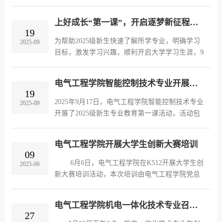
试，此次考试是校企深化产教融合、践行“岗课赛
证”育人模式的重要举措，旨在对接智能制造领域
上好成长“第一课”，开启逐梦新征程——电气工程学院电气自动化技术专业开展2025级新生专业教育第一课活动
人才需求，提升学生专业技能。考试采用“线上理
19
论+线下实操”模式，内容涵盖电机保护原理、施
为帮助2025级新生快速了解所学专业，明确学习
2025-09
耐德低压电器产品应用及行业标准，实操环节连
目标，激发学习兴趣，顺利开启大学学习生涯，9
接典型控制电路，检验学生动手与问题解决能
月15日和9月17日，电气自动化技术专业面向2025
力。通过认证考试助力学生梳理知识、对接职场
级新生开展专业教育第一课活动。电气自动化技
需求。同时施耐德电气将助力完善人才培养体
电气工程学院智能控制技术专业开展新生专业教育第一课活动
术专业负责人谢海洋、企业专家丹东奥龙射线仪
19
系，...
器集团有限公司陈立明经理及2025级电气自动化
2025年9月17日，电气工程学院智能控制技术专业
2025-09
技术专业全体新生共同参与，为新生们的大学生
开展了2025级新生专业教育第一课活动，活动包
涯绘制 “启航蓝图”。“大学不是‘放松期’，而
括进企业实践和听专业报告两部分内容。 17
是‘奋斗期’；不是‘终点站’，而是‘新起点’。”谢海
日下午，智能控制技术专业学生分两批徒步近2公
洋老师从专业介绍、...
电气工程学院开展大学生创新大赛培训
里，抵达丹东华通测控有限公司开展实践。工程
09
部周晓霞部长带领学生参观研发部、智能生产线
6月6日，电气工程学院在K512开展大学生创
2025-06
及EMC实验室，她以企业产品与解决方案为实
新大赛培训活动，本次培训由电气工程学院党总
例，帮助学生深化专业认知；同时结合国家政
支副书记郝强授课，学院参赛师生参加了本次培
策、技术发展解析市场人才需求，激发学生对未
训。根据学校《关于组织参加“建行杯”辽宁省大
来岗位及职业发展的兴趣 ...
电气工程学院机电一体化技术专业召开2025年专业建设指导与评价委员会大会
学生创新大赛(2025)校赛的通知》要求，我院积
27
极组织师生参加本次大赛，为提升大赛项目质