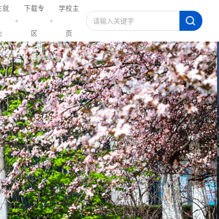
生就
下载专
学校主
业
区
页