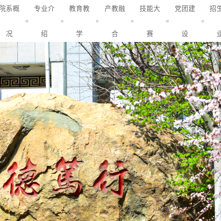
院系概
专业介
教育教
产教融
技能大
党团建
招
况
绍
学
合
赛
设