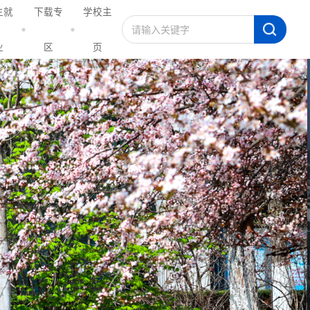
生就
下载专
学校主
业
区
页