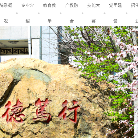
院系概
专业介
教育教
产教融
技能大
党团建
招
况
绍
学
合
赛
设